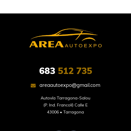
683
512 735
areaautoexpo@gmail.com
Autovía Tarragona-Salou

(P. Ind. Francolí) Calle E

43006 • Tarragona