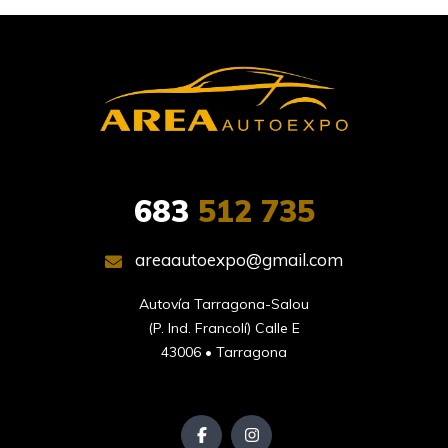
683
512 735
areaautoexpo@gmail.com
Autovía Tarragona-Salou

(P. Ind. Francolí) Calle E

43006 • Tarragona